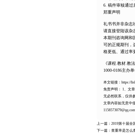
6. 稿件审核通
郑重声明
礼书书并非杂志
请直接登陆该杂
本期刊咨询网和
可的正规期刊，
格更低、通过率
《课程.教材.教
1000-018
本文链接：
https://
免责声明：
1、文
无必然联系，仅供
文章内容如无意中
1158573079@qq.co
上一篇：
2019第十届
下一篇：
查重率是怎么